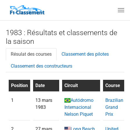
Aller au contenu principal
1983 : Résultats et classements de
la saison
Résulat des courses
Classement des pilotes
Classement des constructeurs
Position
Date
Circuit
Course
1
13 mars
Autódromo
Brazilian
1983
Internacional
Grand
Nelson Piquet
Prix
2
27 mars
Long Beach
United