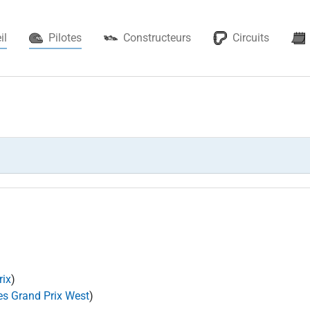
(current)
il
Pilotes
Constructeurs
Circuits
rix
)
es Grand Prix West
)