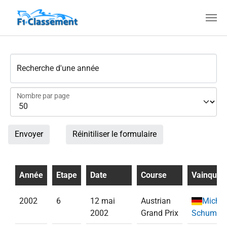
Aller au contenu principal
Recherche d'une année
Nombre par page
Envoyer
Réinitiliser le formulaire
Année
Etape
Date
Course
Vainqueu
2002
6
12 mai
Austrian
Michae
2002
Grand Prix
Schumac