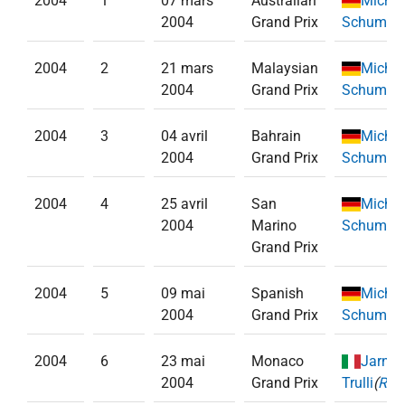
2004
1
07 mars
Australian
Michae
2004
Grand Prix
Schumac
2004
2
21 mars
Malaysian
Michae
2004
Grand Prix
Schumac
2004
3
04 avril
Bahrain
Michae
2004
Grand Prix
Schumac
2004
4
25 avril
San
Michae
2004
Marino
Schumac
Grand Prix
2004
5
09 mai
Spanish
Michae
2004
Grand Prix
Schumac
2004
6
23 mai
Monaco
Jarno
2004
Grand Prix
Trulli
(
Rena