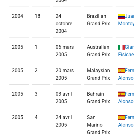
2004
2004
18
24
Brazilian
Juan P
octobre
Grand Prix
Montoya
(
2004
2005
1
06 mars
Australian
Gianca
2005
Grand Prix
Fisichella
2005
2
20 mars
Malaysian
Ferna
2005
Grand Prix
Alonso
(
Re
2005
3
03 avril
Bahrain
Ferna
2005
Grand Prix
Alonso
(
Re
2005
4
24 avril
San
Ferna
2005
Marino
Alonso
(
Re
Grand Prix