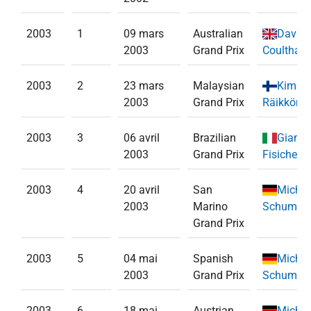
2003
1
09 mars
Australian
David
2003
Grand Prix
Coulthard
2003
2
23 mars
Malaysian
Kimi
2003
Grand Prix
Räikköne
2003
3
06 avril
Brazilian
Gianca
2003
Grand Prix
Fisichella
2003
4
20 avril
San
Michae
2003
Marino
Schumac
Grand Prix
2003
5
04 mai
Spanish
Michae
2003
Grand Prix
Schumac
2003
6
18 mai
Austrian
Michae