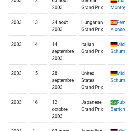
2003
12
03 août
German
Juan P
2003
Grand Prix
Montoya
(
2003
13
24 août
Hungarian
Ferna
2003
Grand Prix
Alonso
(
Re
2003
14
14
Italian
Michae
septembre
Grand Prix
Schumac
2003
2003
15
28
United
Michae
septembre
States
Schumac
2003
Grand Prix
2003
16
12
Japanese
Ruben
octobre
Grand Prix
Barrichell
2003