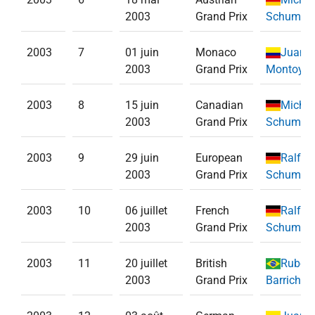
2003
Grand Prix
Schumac
2003
7
01 juin
Monaco
Juan P
2003
Grand Prix
Montoya
(
2003
8
15 juin
Canadian
Michae
2003
Grand Prix
Schumac
2003
9
29 juin
European
Ralf
2003
Grand Prix
Schumac
2003
10
06 juillet
French
Ralf
2003
Grand Prix
Schumac
2003
11
20 juillet
British
Ruben
2003
Grand Prix
Barrichell