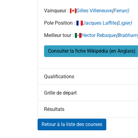
Vainqueur :
Gilles Villeneuve
(
Ferrari)
Pole Position :
Jacques Laffite
(
Ligier)
Meilleur tour :
Hector Rebaque
(
Brabham
Consulter la fiche Wikipédia (en Anglais)
Qualifications
Grille de départ
Résultats
Retour à la liste des courses