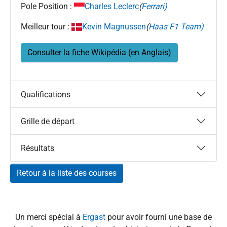
Pole Position :
Charles Leclerc
(
Ferrari)
Meilleur tour :
Kevin Magnussen
(
Haas F1 Team)
Consulter la fiche Wikipédia (en Anglais)
Qualifications
Grille de départ
Résultats
Retour à la liste des courses
Un merci spécial à
Ergast
pour avoir fourni une base de