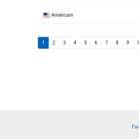
Américain
1
2
3
4
5
6
7
8
9
Fai