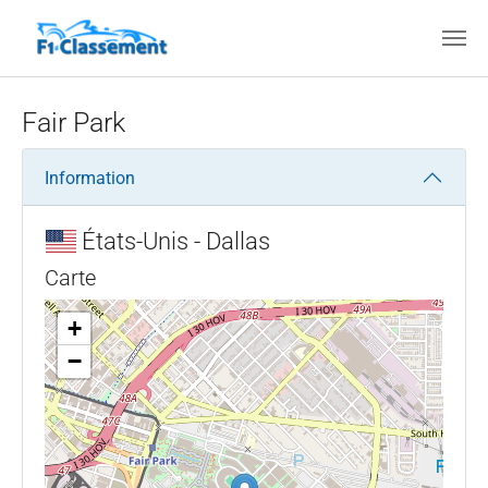
Aller au contenu principal
Fair Park
Information
États-Unis - Dallas
Carte
+
−