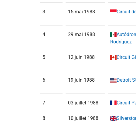
3
15 mai 1988
Circuit 
4
29 mai 1988
Autódro
Rodríguez
5
12 juin 1988
Circuit G
6
19 juin 1988
Detroit S
7
03 juillet 1988
Circuit P
8
10 juillet 1988
Silversto