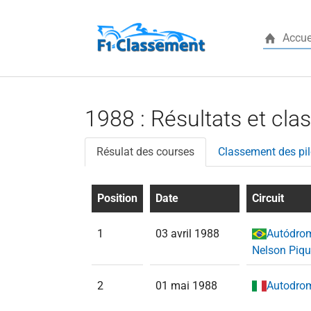
Accue
Aller au contenu principal
1988 : Résultats et cla
Résulat des courses
Classement des pil
Position
Date
Circuit
1
03 avril 1988
Autódrom
Nelson Piqu
2
01 mai 1988
Autodrom