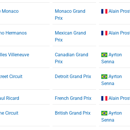
de Monaco
Monaco Grand
Alain Pros
Prix
mo Hermanos
Mexican Grand
Alain Pros
Prix
illes Villeneuve
Canadian Grand
Ayrton
Prix
Senna
treet Circuit
Detroit Grand Prix
Ayrton
Senna
aul Ricard
French Grand Prix
Alain Pros
ne Circuit
British Grand Prix
Ayrton
Senna