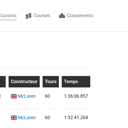
(current)
Saisons
Courses
Classements
Constructeur
Tours
Temps
t
McLaren
60
1:36:06.857
McLaren
60
1:32:41.264