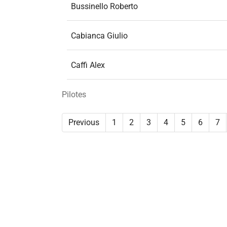
Bussinello Roberto
Cabianca Giulio
Caffi Alex
Pilotes
Previous
1
2
3
4
5
6
7