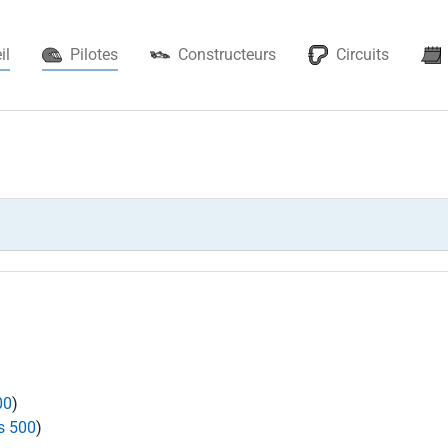
(current)
il
Pilotes
Constructeurs
Circuits
00
)
s 500
)