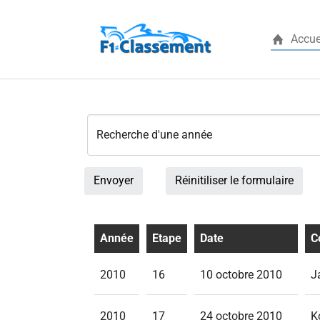
Accue
Aller au contenu principal
Recherche d'une année
Envoyer
Réinitiliser le formulaire
Année
Etape
Date
C
2010
16
10 octobre 2010
J
2010
17
24 octobre 2010
K