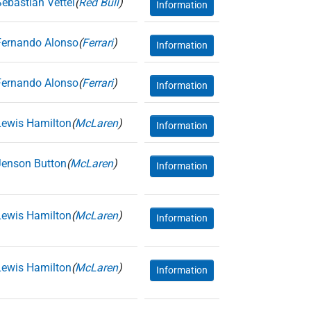
Sebastian Vettel
(
Red Bull
)
Information
Fernando Alonso
(
Ferrari
)
Information
Fernando Alonso
(
Ferrari
)
Information
Lewis Hamilton
(
McLaren
)
Information
Jenson Button
(
McLaren
)
Information
Lewis Hamilton
(
McLaren
)
Information
Lewis Hamilton
(
McLaren
)
Information