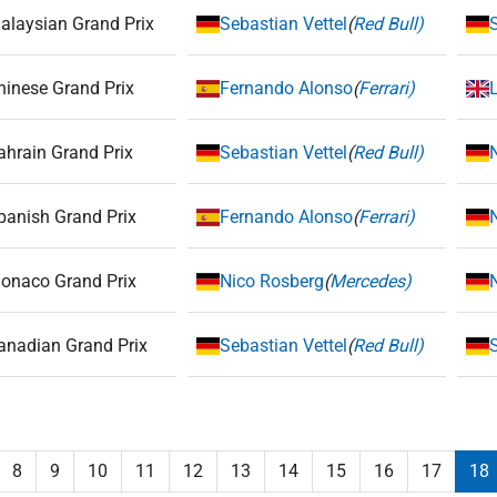
alaysian Grand Prix
Sebastian Vettel
(
Red Bull)
hinese Grand Prix
Fernando Alonso
(
Ferrari)
ahrain Grand Prix
Sebastian Vettel
(
Red Bull)
panish Grand Prix
Fernando Alonso
(
Ferrari)
onaco Grand Prix
Nico Rosberg
(
Mercedes)
anadian Grand Prix
Sebastian Vettel
(
Red Bull)
8
9
10
11
12
13
14
15
16
17
18