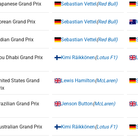
apanese Grand Prix
Sebastian Vettel
(
Red Bull)
orean Grand Prix
Sebastian Vettel
(
Red Bull)
ndian Grand Prix
Sebastian Vettel
(
Red Bull)
bu Dhabi Grand Prix
Kimi Räikkönen
(
Lotus F1)
nited States Grand
Lewis Hamilton
(
McLaren)
rix
razilian Grand Prix
Jenson Button
(
McLaren)
ustralian Grand Prix
Kimi Räikkönen
(
Lotus F1)