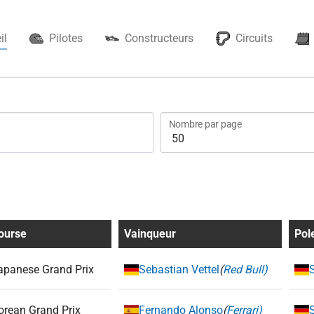
il
Pilotes
Constructeurs
Circuits
Nombre par page
ourse
Vainqueur
Pol
apanese Grand Prix
Sebastian Vettel
(
Red Bull)
orean Grand Prix
Fernando Alonso
(
Ferrari)