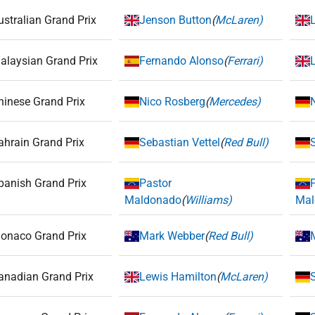
ustralian Grand Prix
Jenson Button
(
McLaren)
alaysian Grand Prix
Fernando Alonso
(
Ferrari)
hinese Grand Prix
Nico Rosberg
(
Mercedes)
ahrain Grand Prix
Sebastian Vettel
(
Red Bull)
panish Grand Prix
Pastor
Maldonado
(
Williams)
Mal
onaco Grand Prix
Mark Webber
(
Red Bull)
anadian Grand Prix
Lewis Hamilton
(
McLaren)