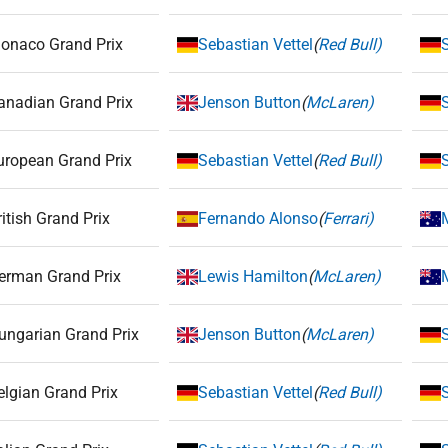
onaco Grand Prix
Sebastian Vettel
(
Red Bull)
anadian Grand Prix
Jenson Button
(
McLaren)
uropean Grand Prix
Sebastian Vettel
(
Red Bull)
ritish Grand Prix
Fernando Alonso
(
Ferrari)
erman Grand Prix
Lewis Hamilton
(
McLaren)
ungarian Grand Prix
Jenson Button
(
McLaren)
elgian Grand Prix
Sebastian Vettel
(
Red Bull)