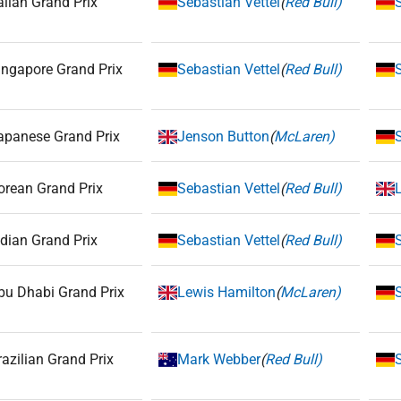
talian Grand Prix
Sebastian Vettel
(
Red Bull)
ingapore Grand Prix
Sebastian Vettel
(
Red Bull)
apanese Grand Prix
Jenson Button
(
McLaren)
orean Grand Prix
Sebastian Vettel
(
Red Bull)
ndian Grand Prix
Sebastian Vettel
(
Red Bull)
bu Dhabi Grand Prix
Lewis Hamilton
(
McLaren)
razilian Grand Prix
Mark Webber
(
Red Bull)