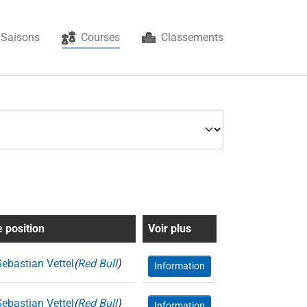
(current)
Saisons
Courses
Classements
e position
Voir plus
Sebastian Vettel
(
Red Bull
)
Information
Sebastian Vettel
(
Red Bull
)
Information