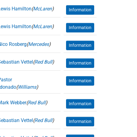
Lewis Hamilton
(
McLaren
)
Information
Lewis Hamilton
(
McLaren
)
Information
Nico Rosberg
(
Mercedes
)
Information
Sebastian Vettel
(
Red Bull
)
Information
Pastor
Information
donado
(
Williams
)
Mark Webber
(
Red Bull
)
Information
Sebastian Vettel
(
Red Bull
)
Information