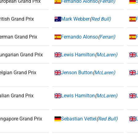
uropean Grand Prix
Fernando Alonso
(
Ferrari)
ritish Grand Prix
Mark Webber
(
Red Bull)
erman Grand Prix
Fernando Alonso
(
Ferrari)
ungarian Grand Prix
Lewis Hamilton
(
McLaren)
elgian Grand Prix
Jenson Button
(
McLaren)
talian Grand Prix
Lewis Hamilton
(
McLaren)
ingapore Grand Prix
Sebastian Vettel
(
Red Bull)