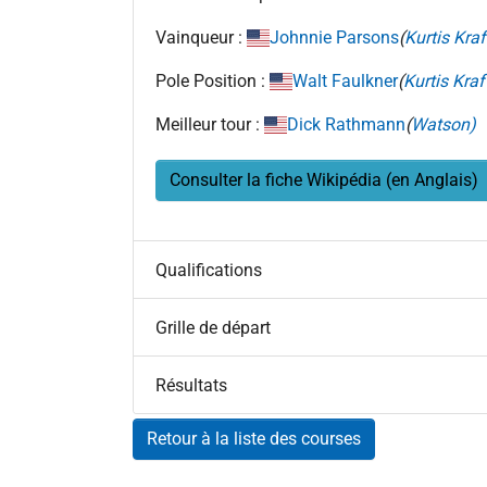
Vainqueur :
Johnnie Parsons
(
Kurtis Kraf
Pole Position :
Walt Faulkner
(
Kurtis Kraf
Meilleur tour :
Dick Rathmann
(
Watson)
Consulter la fiche Wikipédia (en Anglais)
Qualifications
Grille de départ
Résultats
Retour à la liste des courses