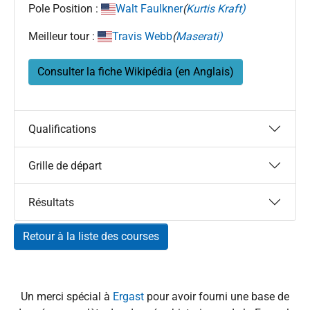
Pole Position :
Walt Faulkner
(
Kurtis Kraft)
Meilleur tour :
Travis Webb
(
Maserati)
Consulter la fiche Wikipédia (en Anglais)
Qualifications
Grille de départ
Résultats
Retour à la liste des courses
Un merci spécial à
Ergast
pour avoir fourni une base de