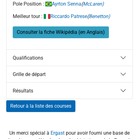
Pole Position :
Ayrton Senna
(
McLaren)
Meilleur tour :
Riccardo Patrese
(
Benetton)
Consulter la fiche Wikipédia (en Anglais)
Qualifications
Grille de départ
Résultats
Retour à la liste des courses
Un merci spécial à
Ergast
pour avoir fourni une base de